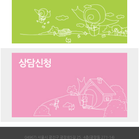
04967) 서울시 광진구 광장로5길 25, 4층(광장동 271-14)